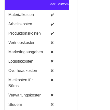
der Bruttomarge
der Nettomarge
Materialkosten
✔️
✔️
Arbeitskosten
✔️
✔️
Produktionskosten
✔️
✔️
Vertriebskosten
❌
✔️
Marketingausgaben
❌
✔️
Logistikkosten
❌
✔️
Overheadkosten
❌
✔️
Mietkosten für
❌
✔️
Büros
Verwaltungskosten
❌
✔️
Steuern
❌
✔️