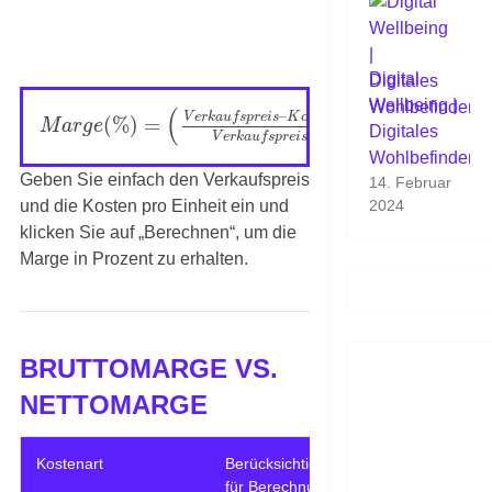
Digital
Wellbeing |
(
)
–
V
e
r
k
a
u
f
s
p
r
e
i
s
K
o
s
t
e
n
(
%
)
=
×
100
M
a
r
g
e
Digitales
V
e
r
k
a
u
f
s
p
r
e
i
s
Wohlbefinden
Geben Sie einfach den Verkaufspreis
14. Februar
und die Kosten pro Einheit ein und
2024
klicken Sie auf „Berechnen“, um die
Marge in Prozent zu erhalten.
BRUTTOMARGE VS.
NETTOMARGE
Kostenart
Berücksichtigung
Berücksichtigun
für Berechnung
für Berechnung