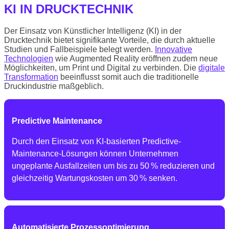
KI IN DRUCKTECHNIK
Der Einsatz von Künstlicher Intelligenz (KI) in der
Drucktechnik bietet signifikante Vorteile, die durch aktuelle
Studien und Fallbeispiele belegt werden.
Innovative
Technologien
wie Augmented Reality eröffnen zudem neue
Möglichkeiten, um Print und Digital zu verbinden. Die
digitale
Transformation
beeinflusst somit auch die traditionelle
Druckindustrie maßgeblich.
Predictive Maintenance
Durch den Einsatz von KI-basierten Predictive-
Maintenance-Lösungen können Unternehmen
ungeplante Ausfallzeiten um bis zu 50 % reduzieren und
gleichzeitig Wartungskosten um 30 % senken.
Automatisierte Prozessoptimierung