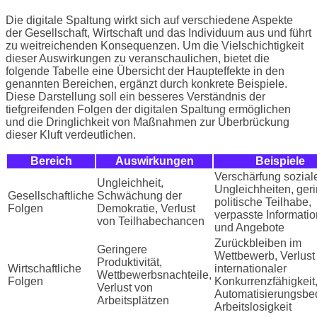
Die digitale Spaltung wirkt sich auf verschiedene Aspekte
der Gesellschaft, Wirtschaft und das Individuum aus und führt
zu weitreichenden Konsequenzen. Um die Vielschichtigkeit
dieser Auswirkungen zu veranschaulichen, bietet die
folgende Tabelle eine Übersicht der Haupteffekte in den
genannten Bereichen, ergänzt durch konkrete Beispiele.
Diese Darstellung soll ein besseres Verständnis der
tiefgreifenden Folgen der digitalen Spaltung ermöglichen
und die Dringlichkeit von Maßnahmen zur Überbrückung
dieser Kluft verdeutlichen.
Bereich
Auswirkungen
Beispiele
Verschärfung sozial
Ungleichheit,
Ungleichheiten, ger
Gesellschaftliche
Schwächung der
politische Teilhabe,
Folgen
Demokratie, Verlust
verpasste Informati
von Teilhabechancen
und Angebote
Zurückbleiben im
Geringere
Wettbewerb, Verlust
Produktivität,
Wirtschaftliche
internationaler
Wettbewerbsnachteile,
Folgen
Konkurrenzfähigkeit
Verlust von
Automatisierungsbe
Arbeitsplätzen
Arbeitslosigkeit