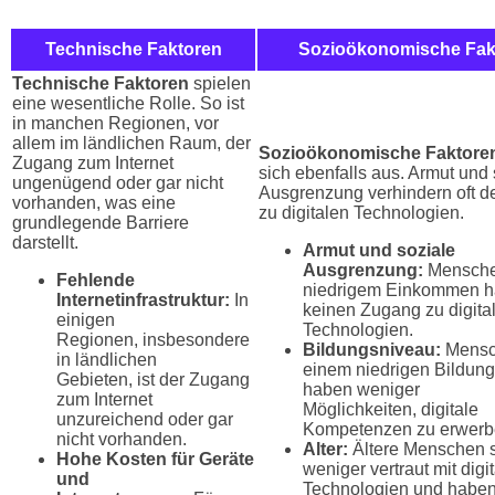
Technische Faktoren
Sozioökonomische Fak
Technische Faktoren
spielen
eine wesentliche Rolle. So ist
in manchen Regionen, vor
allem im ländlichen Raum, der
Sozioökonomische Faktore
Zugang zum Internet
sich ebenfalls aus. Armut und 
ungenügend oder gar nicht
Ausgrenzung verhindern oft 
vorhanden, was eine
zu digitalen Technologien.
grundlegende Barriere
darstellt.
Armut und soziale
Ausgrenzung:
Mensche
Fehlende
niedrigem Einkommen h
Internetinfrastruktur:
In
keinen Zugang zu digita
einigen
Technologien.
Regionen, insbesondere
Bildungsniveau:
Mensc
in ländlichen
einem niedrigen Bildun
Gebieten, ist der Zugang
haben weniger
zum Internet
Möglichkeiten, digitale
unzureichend oder gar
Kompetenzen zu erwerb
nicht vorhanden.
Alter:
Ältere Menschen s
Hohe Kosten für Geräte
weniger vertraut mit digi
und
Technologien und habe