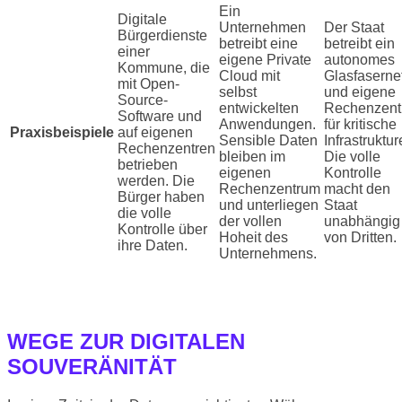
Ein
Digitale
Unternehmen
Der Staat
Bürgerdienste
betreibt eine
betreibt ein
einer
eigene Private
autonomes
Kommune, die
Cloud mit
Glasfaserne
mit Open-
selbst
und eigene
Source-
entwickelten
Rechenzent
Software und
Anwendungen.
für kritische
Praxisbeispiele
auf eigenen
Sensible Daten
Infrastruktur
Rechenzentren
bleiben im
Die volle
betrieben
eigenen
Kontrolle
werden. Die
Rechenzentrum
macht den
Bürger haben
und unterliegen
Staat
die volle
der vollen
unabhängig
Kontrolle über
Hoheit des
von Dritten.
ihre Daten.
Unternehmens.
WEGE ZUR DIGITALEN
SOUVERÄNITÄT