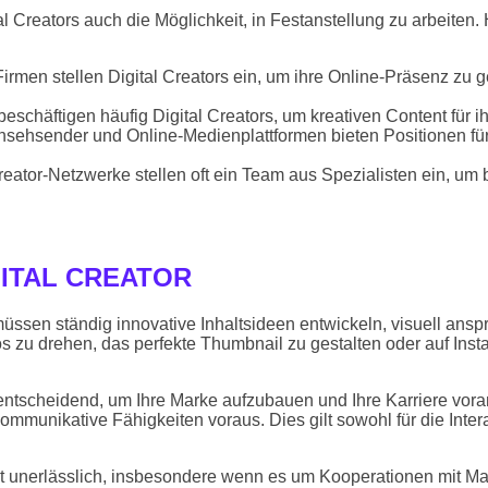
Creators auch die Möglichkeit, in Festanstellung zu arbeiten. H
irmen stellen Digital Creators ein, um ihre Online-Präsenz zu g
chäftigen häufig Digital Creators, um kreativen Content für ih
nsehsender und Online-Medienplattformen bieten Positionen für 
eator-Netzwerke stellen oft ein Team aus Spezialisten ein, u
GITAL CREATOR
ie müssen ständig innovative Inhaltsideen entwickeln, visuell a
zu drehen, das perfekte Thumbnail zu gestalten oder auf Instagr
 entscheidend, um Ihre Marke aufzubauen und Ihre Karriere vor
kommunikative Fähigkeiten voraus. Dies gilt sowohl für die Inter
st unerlässlich, insbesondere wenn es um Kooperationen mit Mar