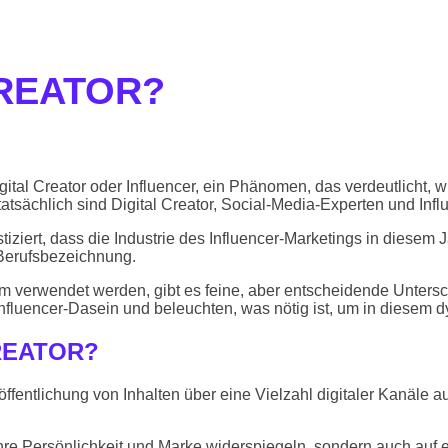
CREATOR?
gital Creator oder Influencer, ein Phänomen, das verdeutlicht, 
tatsächlich sind Digital Creator, Social-Media-Experten und Inf
iert, dass die Industrie des Influencer-Marketings in diesem J
 Berufsbezeichnung.
ym verwendet werden, gibt es feine, aber entscheidende Untersch
 Influencer-Dasein und beleuchten, was nötig ist, um in diesem 
CREATOR?
röffentlichung von Inhalten über eine Vielzahl digitaler Kanäle
 ihre Persönlichkeit und Marke widerspiegeln, sondern auch auf e