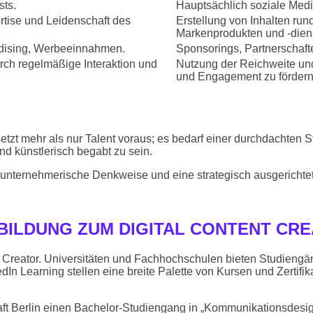
sts.
Hauptsächlich soziale Medi
ertise und Leidenschaft des
Erstellung von Inhalten run
Markenprodukten und -diens
ndising, Werbeeinnahmen.
Sponsorings, Partnerschaft
ch regelmäßige Interaktion und
Nutzung der Reichweite und
und Engagement zu fördern
etzt mehr als nur Talent voraus; es bedarf einer durchdachten 
 und künstlerisch begabt zu sein.
hre unternehmerische Denkweise und eine strategisch ausgeric
SBILDUNG ZUM DIGITAL CONTENT CR
nt Creator. Universitäten und Fachhochschulen bieten Studieng
n Learning stellen eine breite Palette von Kursen und Zertifikat
aft Berlin einen Bachelor-Studiengang in „Kommunikationsdesign