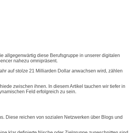
wie allgegenwärtig diese Berufsgruppe in unserer digitalen
luencer nahezu omnipräsent.
ahr auf stolze 21 Milliarden Dollar anwachsen wird, zählen
iede zwischen ihnen. In diesem Artikel tauchen wir tiefer in
dynamischen Feld erfolgreich zu sein.
 aus. Diese reichen von sozialen Netzwerken über Blogs und
ine klar definierte Nische oder Zielgruppe zugeschnitten sind.