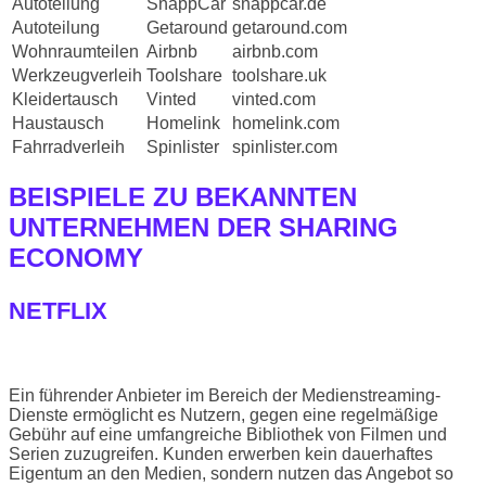
Autoteilung
SnappCar
snappcar.de
Autoteilung
Getaround
getaround.com
Wohnraumteilen
Airbnb
airbnb.com
Werkzeugverleih
Toolshare
toolshare.uk
Kleidertausch
Vinted
vinted.com
Haustausch
Homelink
homelink.com
Fahrradverleih
Spinlister
spinlister.com
BEISPIELE ZU BEKANNTEN
UNTERNEHMEN DER SHARING
ECONOMY
NETFLIX
Ein führender Anbieter im Bereich der Medienstreaming-
Dienste ermöglicht es Nutzern, gegen eine regelmäßige
Gebühr auf eine umfangreiche Bibliothek von Filmen und
Serien zuzugreifen. Kunden erwerben kein dauerhaftes
Eigentum an den Medien, sondern nutzen das Angebot so