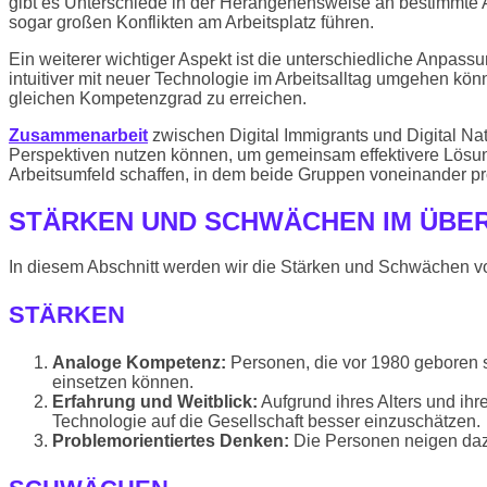
gibt es Unterschiede in der Herangehensweise an bestimmte
sogar großen Konflikten am Arbeitsplatz führen.
Ein weiterer wichtiger Aspekt ist die unterschiedliche Anpass
intuitiver mit neuer Technologie im Arbeitsalltag umgehen k
gleichen Kompetenzgrad zu erreichen.
Zusammenarbeit
zwischen Digital Immigrants und Digital Nat
Perspektiven nutzen können, um gemeinsam effektivere Lösunge
Arbeitsumfeld schaffen, in dem beide Gruppen voneinander pr
STÄRKEN UND SCHWÄCHEN IM ÜBE
In diesem Abschnitt werden wir die Stärken und Schwächen von
STÄRKEN
Analoge Kompetenz:
Personen, die vor 1980 geboren 
einsetzen können.
Erfahrung und Weitblick:
Aufgrund ihres Alters und ih
Technologie auf die Gesellschaft besser einzuschätzen.
Problemorientiertes Denken:
Die Personen neigen dazu,